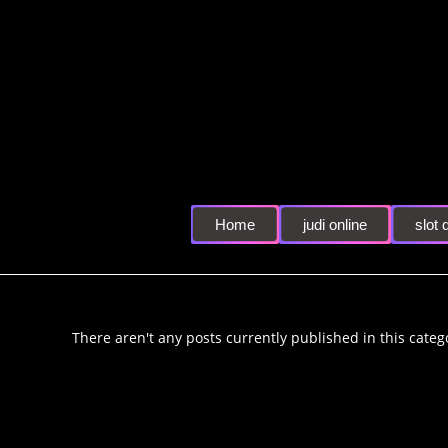
Home
judi online
slot 
There aren't any posts currently published in this categ