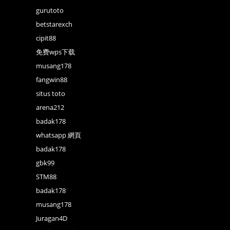
gurutoto
betstarexch
cipit88
免费wps下载
musang178
fangwin88
situs toto
arena212
badak178
whatsapp 網頁
badak178
gbk99
STM88
badak178
musang178
Juragan4D