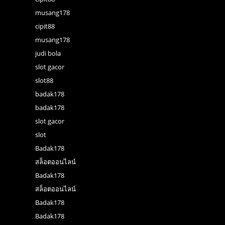
musang178
cipit88
musang178
judi bola
slot gacor
slot88
badak178
badak178
slot gacor
slot
Badak178
สล็อตออนไลน์
Badak178
สล็อตออนไลน์
Badak178
Badak178