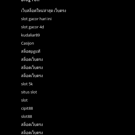
เว็บสล็อตใหม่ล่าสุด เว็บตรง
slot gacor hari ini
slot gacor 4d
kudaliar89
Casijon
สล็อตpgแท้
สล็อตเว็บตรง
สล็อตเว็บตรง
สล็อตเว็บตรง
slot 5k
situs slot
slot
cipit88
slot88
สล็อตเว็บตรง
สล็อตเว็บตรง