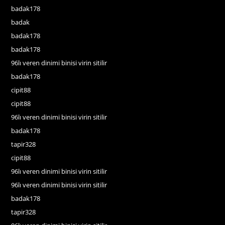
badak178
badak
badak178
badak178
96lı veren dinimi binisi virin sitilir
badak178
cipit88
cipit88
96lı veren dinimi binisi virin sitilir
badak178
tapir328
cipit88
96lı veren dinimi binisi virin sitilir
96lı veren dinimi binisi virin sitilir
badak178
tapir328