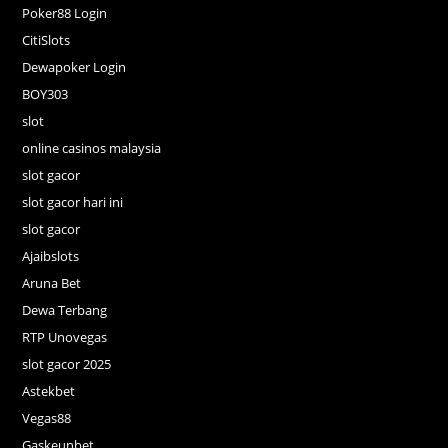
Poker88 Login
CitiSlots
Dewapoker Login
BOY303
slot
online casinos malaysia
slot gacor
slot gacor hari ini
slot gacor
Ajaibslots
Aruna Bet
Dewa Terbang
RTP Unovegas
slot gacor 2025
Astekbet
Vegas88
Gaskeunbet