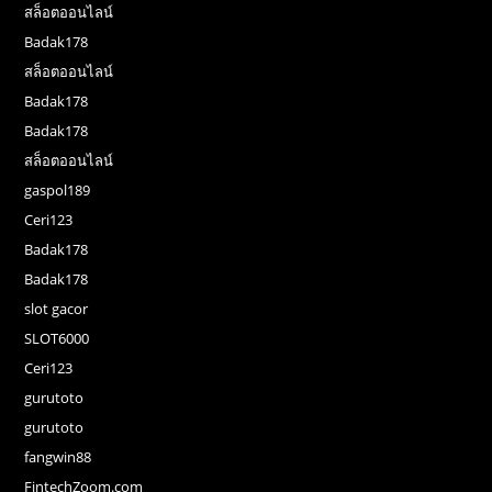
สล็อตออนไลน์
Badak178
สล็อตออนไลน์
Badak178
Badak178
สล็อตออนไลน์
gaspol189
Ceri123
Badak178
Badak178
slot gacor
SLOT6000
Ceri123
gurutoto
gurutoto
fangwin88
FintechZoom.com