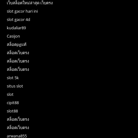
เว็บสล็อตใหม่ล่าสุด เว็บตรง
slot gacor hari ini
slot gacor 4d
kudaliar89
Casijon
สล็อตpgแท้
สล็อตเว็บตรง
สล็อตเว็บตรง
สล็อตเว็บตรง
slot 5k
situs slot
slot
cipit88
slot88
สล็อตเว็บตรง
สล็อตเว็บตรง
arwana855