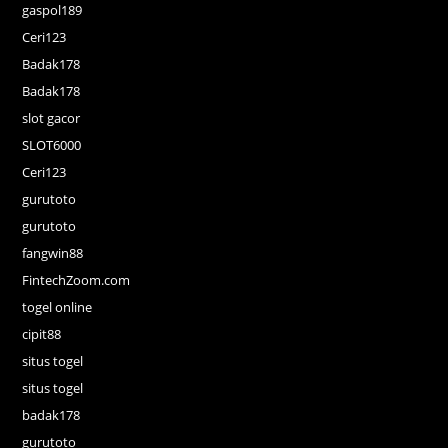
gaspol189
Ceri123
Badak178
Badak178
slot gacor
SLOT6000
Ceri123
gurutoto
gurutoto
fangwin88
FintechZoom.com
togel online
cipit88
situs togel
situs togel
badak178
gurutoto