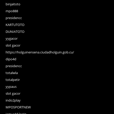
binjaitoto
mpo888
presidencc
KARTUTOTO
DUNIATOTO
yygacor
slot gacor
https://holguinensena.ciudadholguin.gob.cu/
dipo4d
presidencc
totalwla
totalpetir
yypaus
slot gacor
indo2play
MPOSPORTNEW
jamur4d login