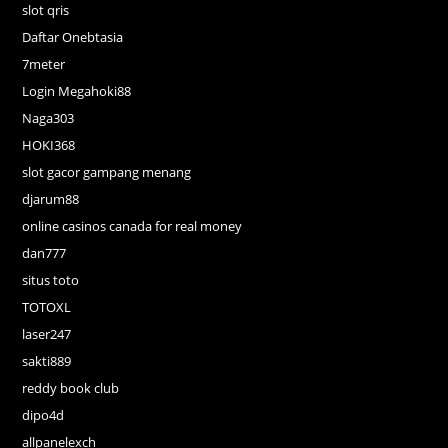
slot qris
Daftar Onebtasia
7meter
Login Megahoki88
Naga303
HOKI368
slot gacor gampang menang
djarum88
online casinos canada for real money
dan777
situs toto
TOTOXL
laser247
sakti889
reddy book club
dipo4d
allpanelexch