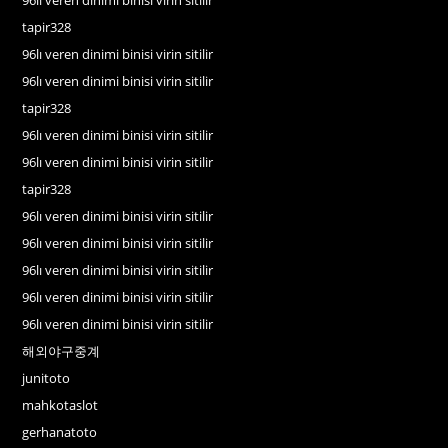
tapir328
96lı veren dinimi binisi virin sitilir
96lı veren dinimi binisi virin sitilir
tapir328
96lı veren dinimi binisi virin sitilir
96lı veren dinimi binisi virin sitilir
tapir328
96lı veren dinimi binisi virin sitilir
96lı veren dinimi binisi virin sitilir
96lı veren dinimi binisi virin sitilir
96lı veren dinimi binisi virin sitilir
96lı veren dinimi binisi virin sitilir
해외야구중계
junitoto
mahkotaslot
gerhanatoto