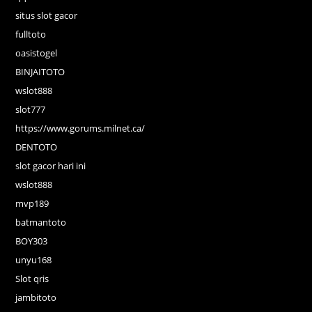
situs slot gacor
fulltoto
oasistogel
BINJAITOTO
wslot888
slot777
https://www.gorums.milnet.ca/
DENTOTO
slot gacor hari ini
wslot888
mvp189
batmantoto
BOY303
unyu168
Slot qris
jambitoto