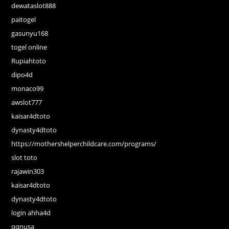
dewataslot888
paitogel
gasunyu168
togel online
Rupiahtoto
dipo4d
monaco99
awslot777
kaisar4dtoto
dynasty4dtoto
https://mothershelperchildcare.com/programs/
slot toto
rajawin303
kaisar4dtoto
dynasty4dtoto
login ahha4d
qqnusa