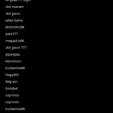
slot maxwin
slot gacor
Jalwa Game
BIGHOKI288
petir777
megaplus88
slot gacor 777
jepangqq
kenzototo
kudaemas88
Naga303
Bdg win
biolabet
top1toto
top1toto
kudaemas88