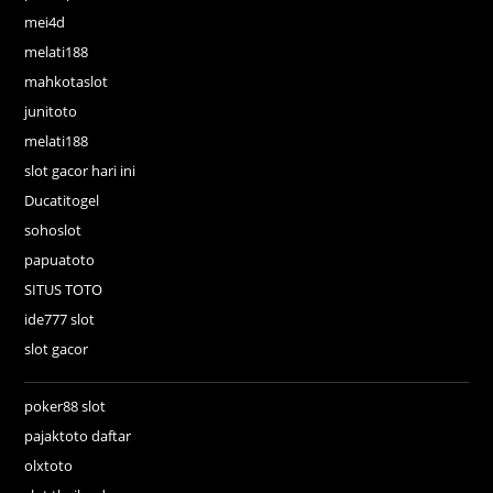
mei4d
melati188
mahkotaslot
junitoto
melati188
slot gacor hari ini
Ducatitogel
sohoslot
papuatoto
SITUS TOTO
ide777 slot
slot gacor
poker88 slot
pajaktoto daftar
olxtoto