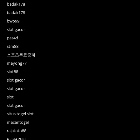
badak178
badak178
bwo99
slot gacor
pas4d
stm88
스포츠무료중계
mayong77
slot88
slot gacor
slot gacor
slot
slot gacor
situs togel slot
macantogel
rajatoto88
PESIARBET