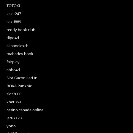
TOTOXL
laser247
sakti889
reddy book club
dipo4d
allpanelexch
mahadev book
fairplay
ahha4d
Slot Gacor Hari Ini
BOKA Pankrác
slot7000
xbet369
casino canada online
jeruk123
yono