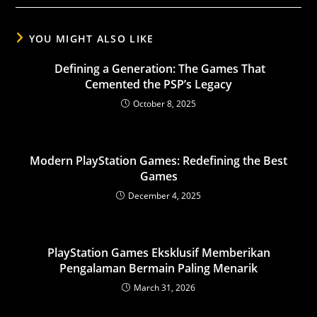
YOU MIGHT ALSO LIKE
Defining a Generation: The Games That
Cemented the PSP’s Legacy
October 8, 2025
Modern PlayStation Games: Redefining the Best
Games
December 4, 2025
PlayStation Games Eksklusif Memberikan
Pengalaman Bermain Paling Menarik
March 31, 2026