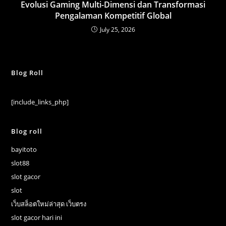
Evolusi Gaming Multi-Dimensi dan Transformasi
Pengalaman Kompetitif Global
July 25, 2026
Blog Roll
[include_links_php]
Blog roll
bayitoto
slot88
slot gacor
slot
เว็บสล็อตใหม่ล่าสุด เว็บตรง
slot gacor hari ini