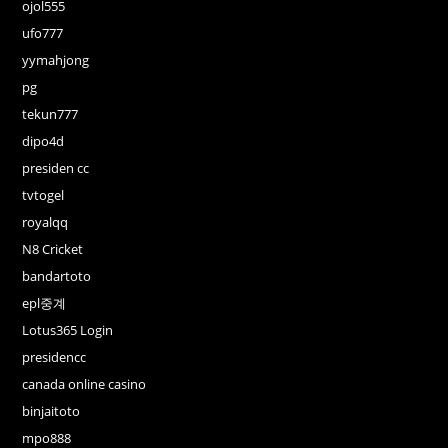
ojol555
ufo777
yymahjong
pg
tekun777
dipo4d
presiden cc
tvtogel
royalqq
N8 Cricket
bandartoto
epl중계
Lotus365 Login
presidencc
canada online casino
binjaitoto
mpo888