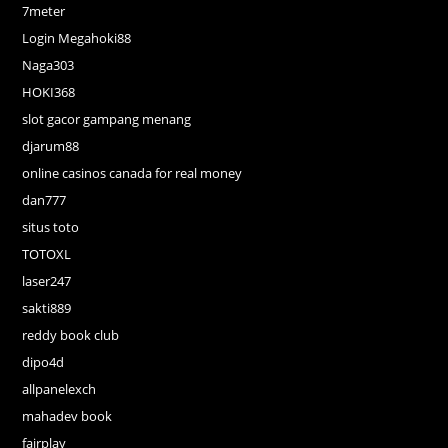
7meter
Login Megahoki88
Naga303
HOKI368
slot gacor gampang menang
djarum88
online casinos canada for real money
dan777
situs toto
TOTOXL
laser247
sakti889
reddy book club
dipo4d
allpanelexch
mahadev book
fairplay