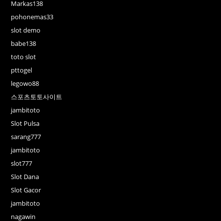
Markas138
pohonemas33
slot demo
babe138
toto slot
pttogel
legowo88
스포츠토토사이트
jambitoto
Slot Pulsa
sarang777
jambitoto
slot777
Slot Dana
Slot Gacor
jambitoto
nagawin