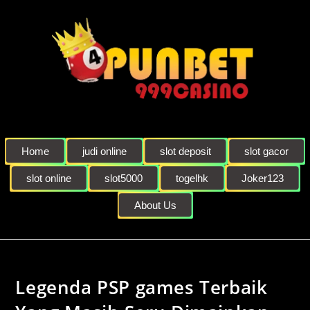
Home
judi online
slot deposit
slot gacor
slot online
slot5000
togelhk
Joker123
About Us
Legenda PSP games Terbaik