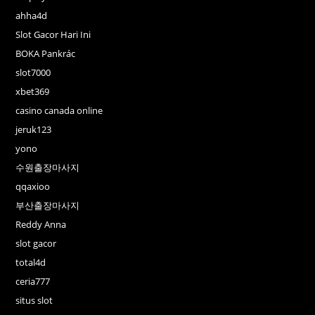
ahha4d
Slot Gacor Hari Ini
BOKA Pankrác
slot7000
xbet369
casino canada online
jeruk123
yono
수원출장마사지
qqaxioo
부산출장마사지
Reddy Anna
slot gacor
total4d
ceria777
situs slot