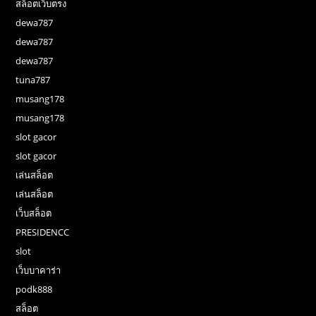
สล็อตเว็บตรง
dewa787
dewa787
dewa787
tuna787
musang178
musang178
slot gacor
slot gacor
เล่นสล็อต
เล่นสล็อต
เว็บสล็อต
PRESIDENCC
slot
เว็บบาคาร่า
podk888
สล็อต