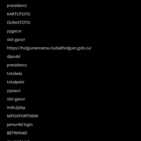
presidencc
KARTUTOTO
DUNIATOTO
yygacor
slot gacor
https://holguinensena.ciudadholguin.gob.cu/
dipo4d
presidencc
totalwla
totalpetir
yypaus
slot gacor
indo2play
MPOSPORTNEW
jamur4d login
BETWIN4D