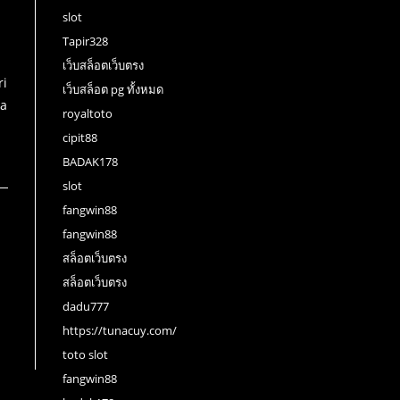
slot
Tapir328
เว็บสล็อตเว็บตรง
ri
เว็บสล็อต pg ทั้งหมด
sa
royaltoto
cipit88
BADAK178
slot
fangwin88
fangwin88
สล็อตเว็บตรง
สล็อตเว็บตรง
dadu777
https://tunacuy.com/
toto slot
fangwin88