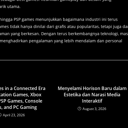
arik utama.
s hingga PSP games menunjukkan bagaimana industri ini terus
 tidak hanya dinilai dari grafis atau popularitas, tetapi juga da
an yang berkesan. Dengan terus berkembangnya teknologi, ma
i, menghadirkan pengalaman yang lebih mendalam dan personal
s in a Connected Era
Menyelami Horison Baru dalam
Station Games, Xbox
Estetika dan Narasi Media
PSP Games, Console
Interaktif
, and PC Gaming
August 3, 2026
April 23, 2026