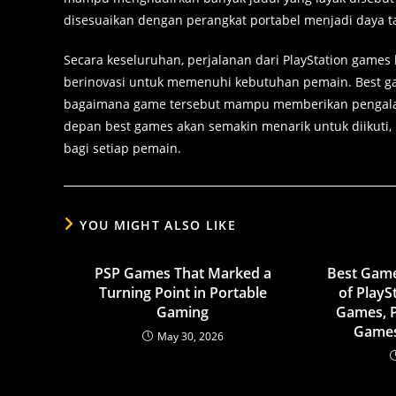
disesuaikan dengan perangkat portabel menjadi daya t
Secara keseluruhan, perjalanan dari PlayStation game
berinovasi untuk memenuhi kebutuhan pemain. Best games
bagaimana game tersebut mampu memberikan pengalam
depan best games akan semakin menarik untuk diikut
bagi setiap pemain.
YOU MIGHT ALSO LIKE
PSP Games That Marked a
Best Game
Turning Point in Portable
of Play
Gaming
Games, 
Games
May 30, 2026