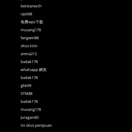
betstarexch
cipit88
免费wps下载
musang178
fangwin88
situs toto
arena212
badak178
whatsapp 網頁
badak178
gbk99
STM88
badak178
musang178
Juragan4D
Ini situs penipuan